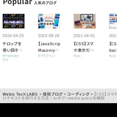
Popular
人気のブログ
2024-04-25
2023-09-26
2021-04-01
202
テロップを
【JavaScript】
【CSS】スマ
【CS
使い回そう
Masonryと
ホ表示だけ
bac
#Premiere
#プラグイン
#css
#css
【テキストス
は？
テキストを
co
Pro
タイルの保
Pinterest
改行する方
か
存・読み込
風レイアウ
法｜brタ
5選
み・変更】
トを実装す
グ・media
色
る方法を解
queryを解
れ
説
説
対
Webis Tech LABO.
>
技術ブログ
>
コーディング
>
【CSS】ス
けテキストを改行する方法｜brタグ・media queryを解説