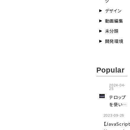
グ
初心者のため
経験から合格
デザイン
の指標早見表
した勉強方法
動画編集
（無料DLあり）
と勉強時間を
未分類
公開
開発環境
Popular
2024-04-
25
テロップ
を使い回
そう【テ
2023-09-26
キストス
【JavaScrip
タイルの