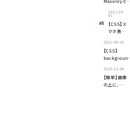
Masonryと
保存・読
は？
み込み・
2021-04-
Pinterest風
01
変更】
レイアウトを
【CSS】ス
装する方法を
マホ表示
解説
だけテキ
2021-08-20
ストを改
【CSS】
行する方
background
法｜brタ
colorが効か
グ・
2020-12-09
ない原因5選
media
【簡単】画像
｜背景色が
queryを
の上に、文
映されない
解説
字を重ねる
の対処法
方法
【HTMLと
CSS】