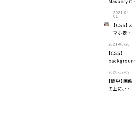
Masonryと
保存・読
は？
み込み・
2021-04-
Pinterest風
01
変更】
レイアウトを
【CSS】ス
装する方法を
マホ表示
解説
だけテキ
2021-08-20
ストを改
【CSS】
行する方
background
法｜brタ
colorが効か
グ・
2020-12-09
ない原因5選
media
【簡単】画像
｜背景色が
queryを
の上に、文
映されない
解説
字を重ねる
の対処法
方法
【HTMLと
CSS】