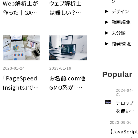
グ
Web解析士が
ウェブ解析士
デザイン
作った｜GA4
は難しい？未
初心者のため
経験から合格
動画編集
の指標早見表
した勉強方法
未分類
（無料DLあり）
と勉強時間を
開発環境
公開
2023-01-24
2023-01-19
Popular
「PageSpeed
お名前.com他
Insights」で当
GMO系が「サ
2024-04-
25
サイトの診断
ービス維持調
テロップ
をしてみた
整費」を導入す
を使い回
る中、Xserver
そう【テ
が「価格維持
2023-09-26
キストス
【JavaScrip
方針」を発表
タイルの