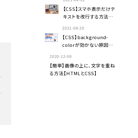
2021-04-01
解説
【CSS】スマホ表示だけテ
キストを改行する方法｜
brタグ・media queryを
2021-08-20
解説
【CSS】background-
colorが効かない原因5
選｜背景色が反映されな
2020-12-09
い時の対処法
【簡単】画像の上に、文字を重ね
る方法【HTMLとCSS】