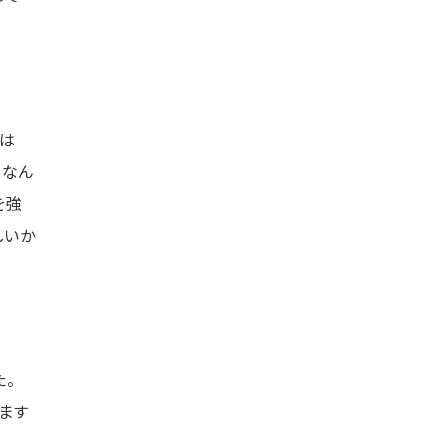
私は
リなん
を強
しいか
た。
います