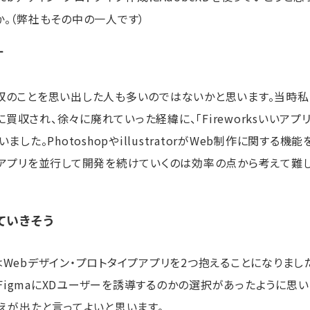
。（弊社もその中の一人です）
す
a買収のことを思い出した人も多いのではないかと思います。当時
obeに買収され、徐々に廃れていった経緯に、「Fireworksいいアプ
た。PhotoshopやillustratorがWeb制作に関する機能
のアプリを並行して開発を続けていくのは効率の点から考えて難
ていきそう
eはWebデザイン・プロトタイプアプリを2つ抱えることになりまし
、FigmaにXDユーザーを誘導するのかの選択があったように思
えが出たと言ってよいと思います。