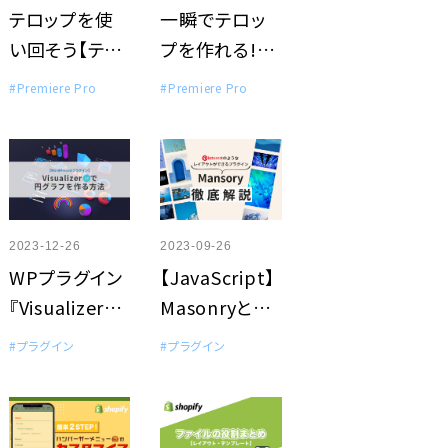
テロップを使
一瞬でテロッ
い回そう【テキ
プを作れる!?
ストスタイルの
Vrew文字起こ
#Premiere Pro
#Premiere Pro
保存・読み込
し機能の使い
み・変更】
方（Premire
Proと連携）
2023-12-26
2023-09-26
WPプラグイン
【JavaScript】
『Visualizer（無
Masonryと
料版）』で円グ
は？Pinterest
#プラグイン
#プラグイン
ラフを作る方
風レイアウトを
法
実装する方法
を解説