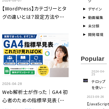
グ
2026-05-07
【WordPress】カテゴリーとタ
デザイン
グの違いとは？設定方法や使
動画編集
い分けを解説
未分類
開発環境
Popular
2024-04-
25
テロップ
2026-04-28
を使い回
Web解析士が作った｜GA4 初
そう【テ
2023-09-26
心者のための指標早見表（無
キストス
【JavaScrip
タイルの
料DLあり）