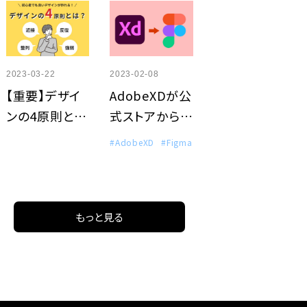
会があったの
でインポートと
エクスポートも
含めて調べて
2023-03-22
2023-02-08
みましたよ！
【重要】デザイ
AdobeXDが公
ンの4原則と
式ストアから消
は？
えた!? これか
#AdobeXD
#Figma
らのXD、
Figmaについ
て考える
もっと見る