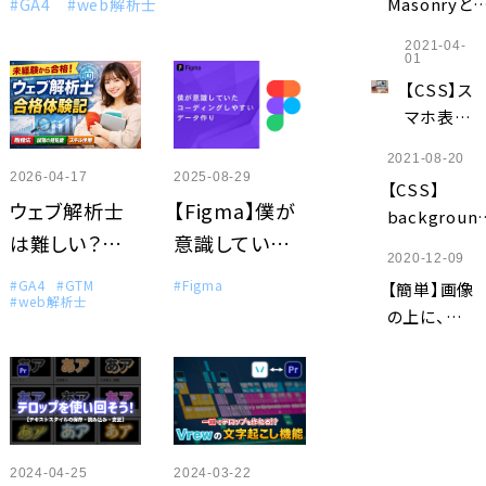
Masonryと
#GA4
#web解析士
保存・読
は？
み込み・
2021-04-
Pinterest風
01
変更】
レイアウトを
【CSS】ス
装する方法を
マホ表示
解説
だけテキ
2021-08-20
ストを改
2025-08-29
2026-04-17
【CSS】
行する方
【Figma】僕が
ウェブ解析士
background
法｜brタ
意識していた
は難しい？未
colorが効か
グ・
2020-12-09
ない原因5選
コーディングし
経験から合格
media
#Figma
#GA4
#GTM
【簡単】画像
｜背景色が
#web解析士
やすいデータ
した勉強方法
queryを
の上に、文
映されない
解説
作り
と勉強時間を
字を重ねる
の対処法
方法
公開
【HTMLと
CSS】
2024-04-25
2024-03-22