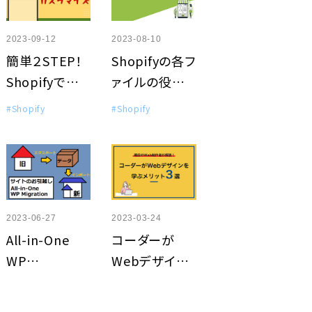
2023-09-12
2023-08-10
簡単２STEP！
Shopifyの各フ
Shopifyでハン
ァイルの役割
バーガーメニ
まとめ【レイア
#Shopify
#Shopify
ューをカスタマ
ウト・テンプレ
イズする方法
ート】
2023-06-27
2023-03-24
All-in-One
コーダーが
WP
Webデザイン
Migration（無
を学ぶメリット
料版）を使う機
3選